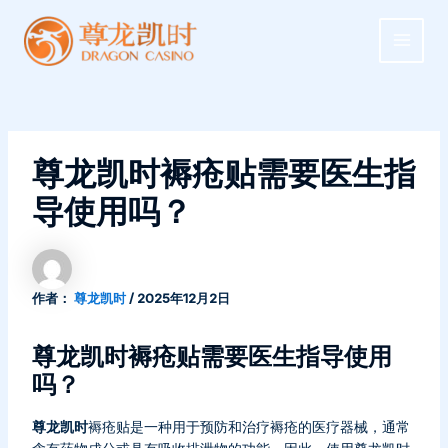
跳
MAIN
至
MEN
内
容
尊龙凯时褥疮贴需要医生指
导使用吗？
作者：
尊龙凯时
/
2025年12月2日
尊龙凯时褥疮贴需要医生指导使用
吗？
尊龙凯时
褥疮贴是一种用于预防和治疗褥疮的医疗器械，通常